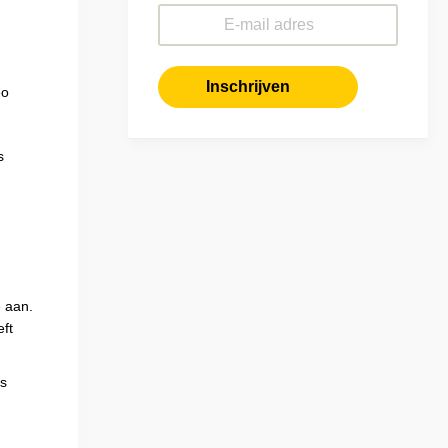
 aan.
eft
es