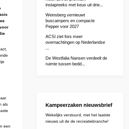
instapreeks met keus uit drie...
p
asis
Weinsberg vernieuwt
buscampers en compacte
mee
Pepper voor 2027
 voor
die
ACSI ziet fors meer
overnachtingen op Nederlandse
...
act,
bride
De Westfalia Nansen verdeelt de
ije
ruimte tussen bedd...
baar
n als
Kampeerzaken nieuwsbrief
paste
Wekelijks verstuurd, met het laatste
nieuws uit de de recreatiebranche!
en een