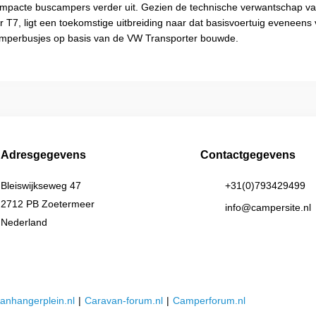
 compacte buscampers verder uit. Gezien de technische verwantschap v
7, ligt een toekomstige uitbreiding naar dat basisvoertuig eveneens 
camperbusjes op basis van de VW Transporter bouwde.
Adresgegevens
Contactgegevens
Bleiswijkseweg 47
+31(0)793429499
2712 PB Zoetermeer
info@campersite.nl
Nederland
anhangerplein.nl
|
Caravan-forum.nl
|
Camperforum.nl