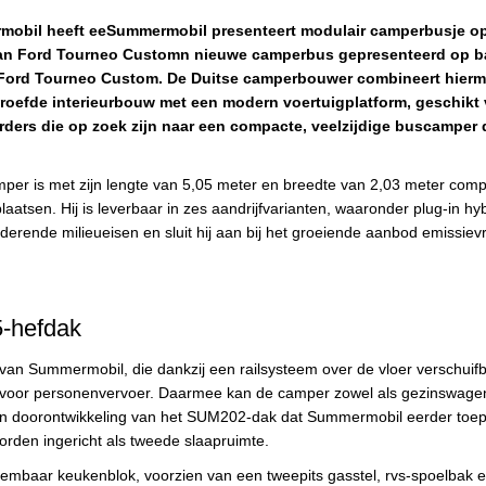
obil heeft eeSummermobil presenteert modulair camperbusje o
an Ford Tourneo Customn nieuwe camperbus gepresenteerd op b
Ford Tourneo Custom. De Duitse camperbouwer combineert hier
proefde interieurbouw met een modern voertuigplatform, geschikt
ders die op zoek zijn naar een compacte, veelzijdige buscamper 
r is met zijn lengte van 5,05 meter en breedte van 2,03 meter comp
plaatsen. Hij is leverbaar in zes aandrijfvarianten, waaronder plug-in hy
erende milieueisen en sluit hij aan bij het groeiende aanbod emissievr
-hefdak
 van Summermobil, die dankzij een railsysteem over de vloer verschuif
kt voor personenvervoer. Daarmee kan de camper zowel als gezinswage
en doorontwikkeling van het SUM202-dak dat Summermobil eerder toe
orden ingericht als tweede slaapruimte.
eembaar keukenblok, voorzien van een tweepits gasstel, rvs-spoelbak 