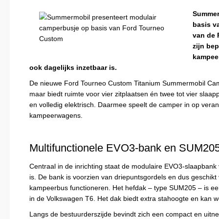
Summerm
basis v
van de 
zijn be
kampeer
ook dagelijks inzetbaar is.
De nieuwe Ford Tourneo Custom Titanium Summermobil Campe
maar biedt ruimte voor vier zitplaatsen én twee tot vier slaap
en volledig elektrisch. Daarmee speelt de camper in op verand
kampeerwagens.
Multifunctionele EVO3-bank en SUM205
Centraal in de inrichting staat de modulaire EVO3-slaapbank
is. De bank is voorzien van driepuntsgordels en dus geschi
kampeerbus functioneren. Het hef­dak – type SUM205 – is e
in de Volkswagen T6. Het dak biedt extra stahoogte en kan w
Langs de bestuurderszijde bevindt zich een compact en uitn